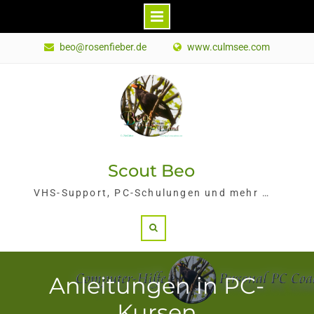
Skip
beo@rosenfieber.de
www.culmsee.com
to
content
Scout Beo
VHS-Support, PC-Schulungen und mehr …
Search
Anleitungen in PC-
Kursen