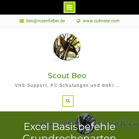
Skip
beo@rosenfieber.de
www.culmsee.com
to
content
Scout Beo
VHS-Support, PC-Schulungen und mehr …
Search
Excel Basisbefehle
Grundrechenarten