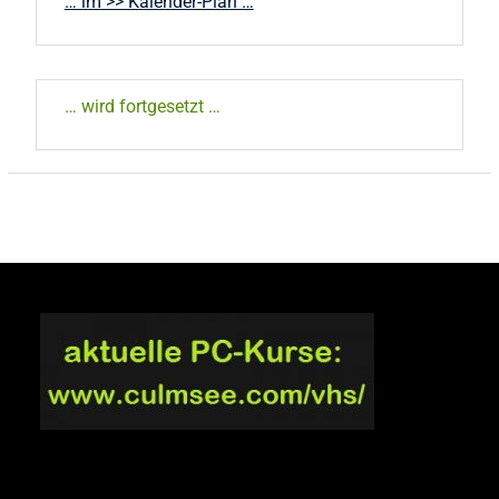
… im >> Kalender-Plan …
… wird fortgesetzt …