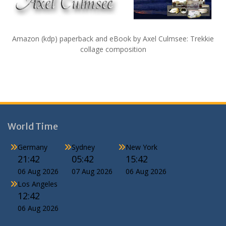
Amazon (kdp) paperback and eBook by Axel Culmsee: Trekkie
collage composition
World Time
Germany
Sydney
New York
21:42
05:42
15:42
06 Aug 2026
07 Aug 2026
06 Aug 2026
Los Angeles
12:42
06 Aug 2026