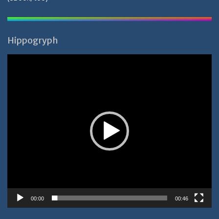
Hippogryph
Video-
Player
00:00
00:46