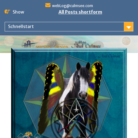
Skip
webLog@culmsee.com
to
Show
All Posts shortform
content
Schnellstart