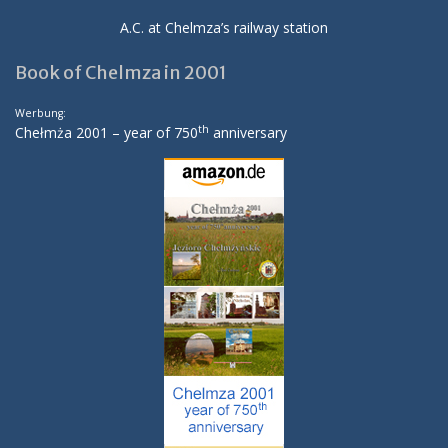
A.C. at Chelmza’s railway station
Book of Chelmza in 2001
Werbung:
th
Chełmża 2001 – year of 750
anniversary