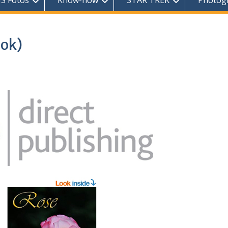
S Fotos
Know-how
STAR TREK
Photog
ook)