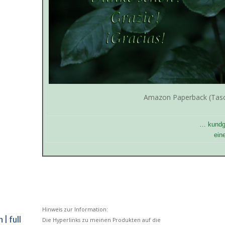
Amazon Paperback (Tas
… kundg
ein
Hinweis zur Information:
 | full
Die Hyperlinks zu meinen Produkten auf die