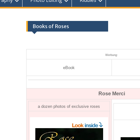
raphy
Photo Editing
Riddles
Books of Roses
Werbung:
eBook
Rose Merci
a dozen photos of exclusive roses