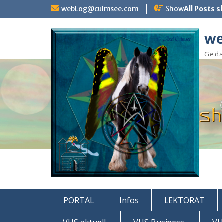
Skip
webLog@culmsee.com
Show
All Posts 
to
content
we
Geda
PORTAL
Infos
LEKTORAT