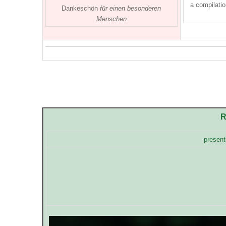
a compilatio
Dankeschön
für einen besonderen
Menschen
R
present