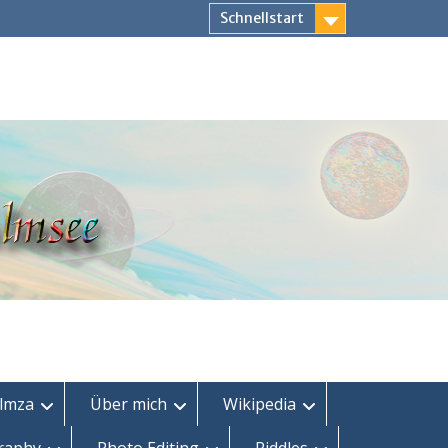
Schnellstart
lmza
Über mich
Wikipedia