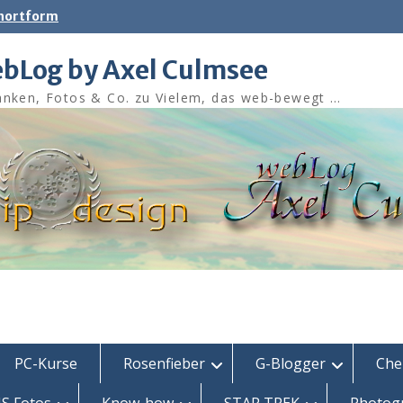
shortform
bLog by Axel Culmsee
nken, Fotos & Co. zu Vielem, das web-bewegt …
PC-Kurse
Rosenfieber
G-Blogger
Che