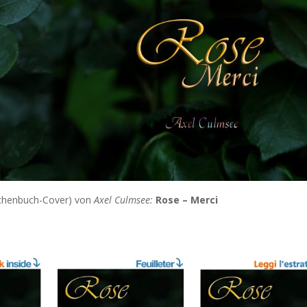
chenbuch-Cover) von
Axel Culmsee:
Rose – Merci