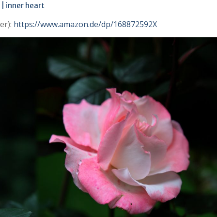
| inner heart
er):
https://www.amazon.de/dp/168872592X