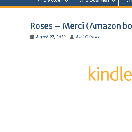
VHS aktuell
VHS Business
VH
Roses – Merci (Amazon b
August 27, 2019
Axel Culmsee