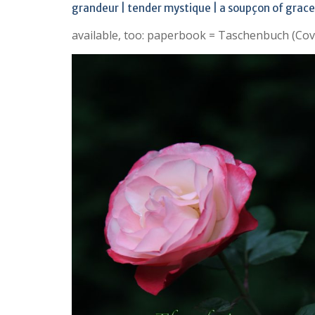
grandeur | tender mystique | a soupçon of grace 
available, too: paperbook = Taschenbuch (Cov