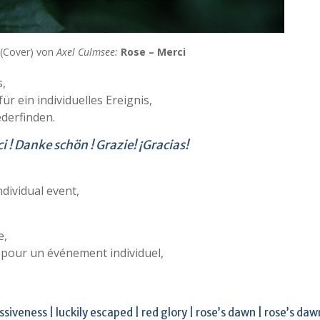
(Cover) von
Axel Culmsee:
Rose – Merci
s,
 ein individuelles Ereignis,
ederfinden.
i ! Danke schön ! Grazie! ¡Gracias!
dividual event,
e,
 pour un événement individuel,
ssiveness | luckily escaped | red glory | rose’s dawn | rose’s dawn