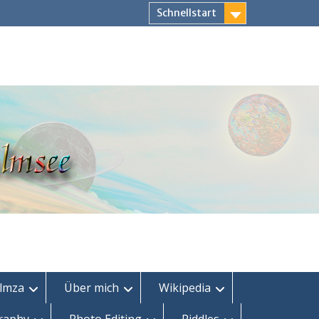
Schnellstart
lmza
Über mich
Wikipedia