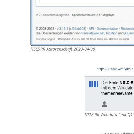
NStZ-RR Autorenschaft 2023-04-08
https://xtools.wmflabs.
Cul
Wa
NStZ-RR Wikidata-Link Q
fog of dawn dew