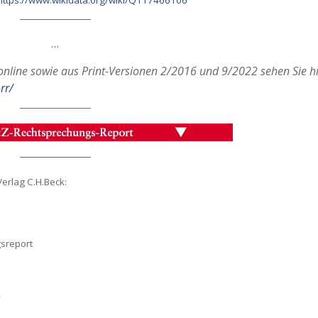
https://www.wikidata.org/wiki/Q117466106
t Culmsee (heutiges Chełmża)
ichen von 1892 mit Stadt-Wappen
…
Snake-headed-Drag
woodland
AD MORE
nline sowie aus Print-Versionen 2/2016 und 9/2022 sehen Sie hi
Axel Culmsee
rr/
September 7, 2024
Bildeindruck beim Näherkom
READ MORE
erlag C.H.Beck:
gsreport
“