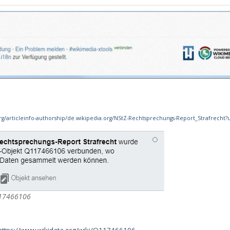
org/articleinfo-authorship/de.wikipedia.org/NStZ-Rechtsprechungs-Report_Strafrecht?
msee 1892 Stadt-
ppen Orden
117466106
Axel Culmsee
Januar 31, 2025