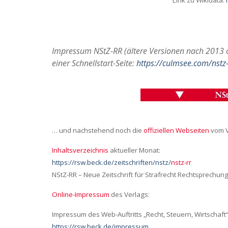
Link zu Wikidata:
Stad
Axel Culmsee
Abze
Mai 17, 2022
0
RE
MorgenTauNebel beim Sonnenaufgang
Impressum NStZ-RR (ältere Versionen nach 2013 o
einer Schnellstart-Seite:
https://culmsee.com/nstz-
READ MORE
… und nachstehend noch die
offiziellen Webseiten
vom V
Inhaltsverzeichnis
aktueller Monat:
https://rsw.beck.de/zeitschriften/nstz/
nstz-rr
NStZ-RR – Neue Zeitschrift für Strafrecht Rechtsprechun
Online-Impressum
des Verlags:
Impressum des Web-Auftritts „Recht, Steuern, Wirtschaft
https://rsw.beck.de/impressum