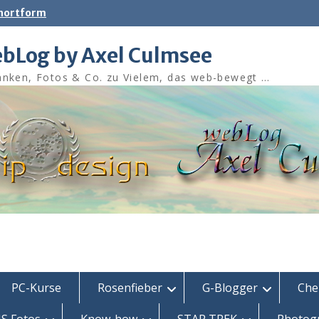
shortform
bLog by Axel Culmsee
nken, Fotos & Co. zu Vielem, das web-bewegt …
PC-Kurse
Rosenfieber
G-Blogger
Che