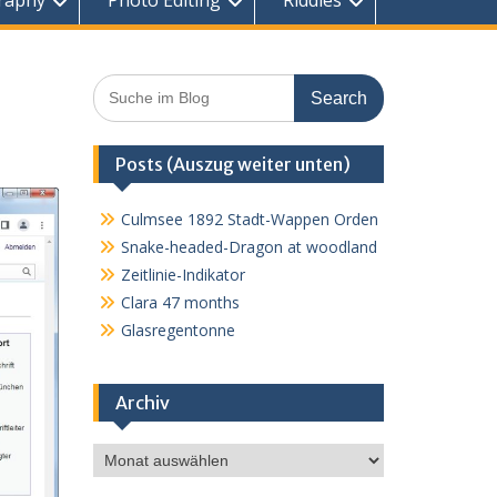
raphy
Photo Editing
Riddles
Search
for:
Posts (Auszug weiter unten)
Culmsee 1892 Stadt-Wappen Orden
Snake-headed-Dragon at woodland
Zeitlinie-Indikator
Clara 47 months
Glasregentonne
Archiv
Archiv