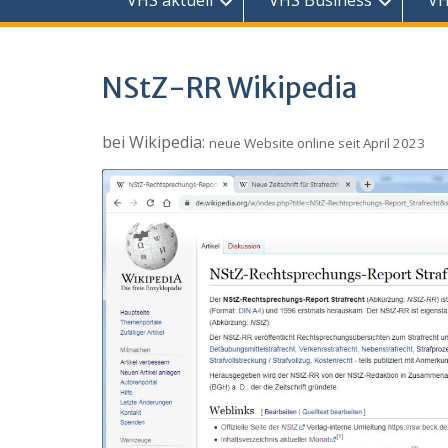
VHS aktuell
VHS Business
VH
NStZ-RR Wikipedia
bei Wikipedia:
neue Website online seit April 2023