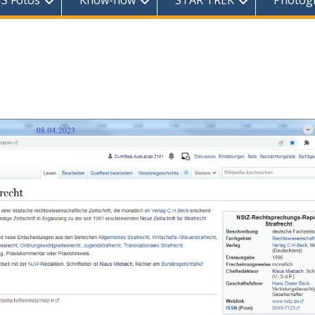
S Fotos
Know-how
STAR TREK
Photog