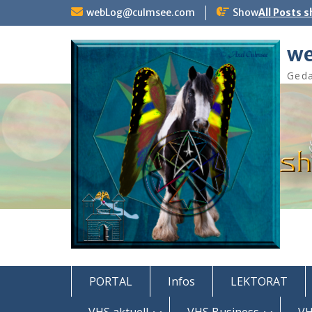
Skip
webLog@culmsee.com
Show
All Posts 
to
content
we
Geda
PORTAL
Infos
LEKTORAT