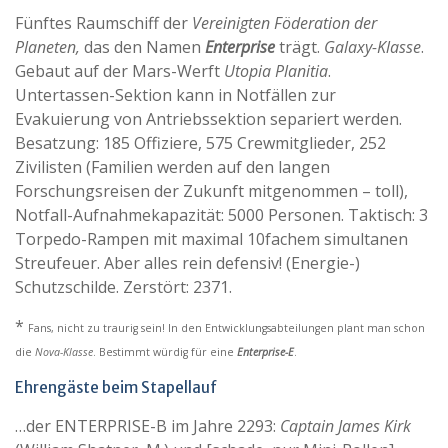
Fünftes Raumschiff der
Vereinigten Föderation der
Planeten,
das den Namen
Enterprise
trägt.
Galaxy-Klasse
.
Gebaut auf der Mars-Werft
Utopia Planitia
.
Untertassen-Sektion kann in Notfällen zur
Evakuierung von Antriebssektion separiert werden.
Besatzung: 185 Offiziere, 575 Crewmitglieder, 252
Zivilisten (Familien werden auf den langen
Forschungsreisen der Zukunft mitgenommen – toll),
Notfall-Aufnahmekapazität: 5000 Personen. Taktisch: 3
Torpedo-Rampen mit maximal 10fachem simultanen
Streufeuer. Aber alles rein defensiv! (Energie-)
Schutzschilde. Zerstört: 2371.
*
Fans, nicht zu traurig sein! In den Entwicklungsabteilungen plant man schon
die
Nova-Klasse
. Bestimmt würdig für eine
Enterprise-E
.
Ehrengäste beim Stapellauf
…der ENTERPRISE-B im Jahre 2293:
Captain James Kirk