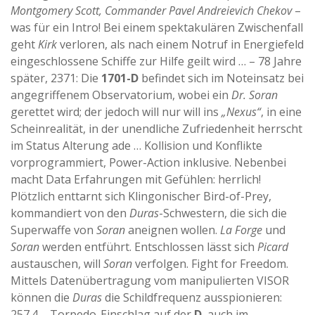
Montgomery Scott, Commander Pavel Andreievich Chekov
–
was für ein Intro! Bei einem spektakulären Zwischenfall
geht
Kirk
verloren, als nach einem Notruf in Energiefeld
eingeschlossene Schiffe zur Hilfe geilt wird … – 78 Jahre
später, 2371: Die
1701-D
befindet sich im Noteinsatz bei
angegriffenem Observatorium, wobei ein
Dr. Soran
gerettet wird; der jedoch will nur will ins
„Nexus“
, in eine
Scheinrealität, in der unendliche Zufriedenheit herrscht
im Status Alterung ade … Kollision und Konflikte
vorprogrammiert, Power-Action inklusive. Nebenbei
macht Data Erfahrungen mit Gefühlen: herrlich!
Plötzlich enttarnt sich Klingonischer Bird-of-Prey,
kommandiert von den
Duras
-Schwestern, die sich die
Superwaffe von
Soran
aneignen wollen.
La Forge
und
Soran
werden entführt. Entschlossen lässt sich
Picard
austauschen, will
Soran
verfolgen. Fight for Freedom.
Mittels Datenübertragung vom manipulierten VISOR
können die
Duras
die Schildfrequenz ausspionieren:
257.4 – Torpedo-Einschlag auf der
D
, auch im