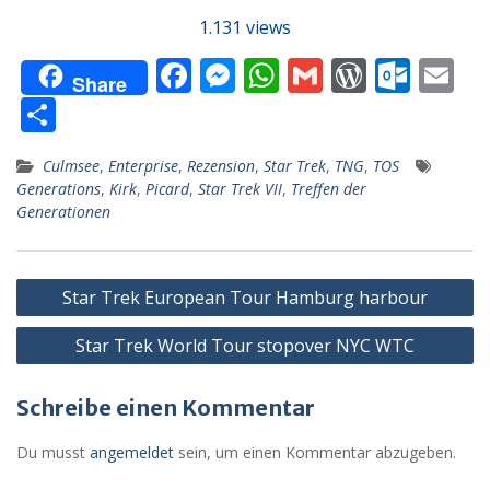
1.131 views
F
M
W
G
W
O
E
Share
ac
e
h
m
or
ut
m
T
e
ss
at
ai
d
lo
ai
ei
Culmsee
,
Enterprise
,
Rezension
,
Star Trek
,
TNG
,
TOS
b
e
s
l
Pr
o
l
le
Generations
,
Kirk
,
Picard
,
Star Trek VII
,
Treffen der
o
n
A
e
k.
n
Generationen
o
g
p
ss
c
k
er
p
o
Beitragsnavigation
Star Trek European Tour Hamburg harbour
m
Star Trek World Tour stopover NYC WTC
Schreibe einen Kommentar
Du musst
angemeldet
sein, um einen Kommentar abzugeben.