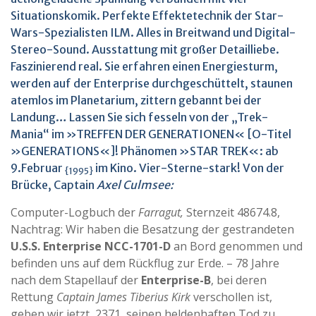
Situationskomik. Perfekte Effektetechnik der Star-
Wars-Spezialisten ILM. Alles in Breitwand und Digital-
Stereo-Sound. Ausstattung mit großer Detailliebe.
Faszinierend real. Sie erfahren einen Energiesturm,
werden auf der Enterprise durchgeschüttelt, staunen
atemlos im Planetarium, zittern gebannt bei der
Landung… Lassen Sie sich fesseln von der „Trek-
Mania“ im »TREFFEN DER GENERATIONEN« [O-Titel
»GENERATIONS«]! Phänomen »STAR TREK«: ab
9.Februar
im Kino. Vier-Sterne-stark! Von der
{1995}
Brücke, Captain
Axel Culmsee:
Computer-Logbuch der
Farragut,
Sternzeit 48674.8,
Nachtrag: Wir haben die Besatzung der gestrandeten
U.S.S. Enterprise NCC-1701-D
an Bord genommen und
befinden uns auf dem Rückflug zur Erde. – 78 Jahre
nach dem Stapellauf der
Enterprise-B
, bei deren
Rettung
Captain James Tiberius Kirk
verschollen ist,
geben wir jetzt, 2371, seinen heldenhaften Tod zu