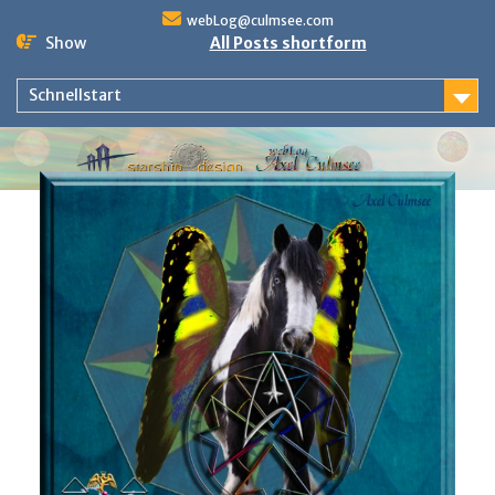
Skip
webLog@culmsee.com
to
Show
All Posts shortform
content
Schnellstart