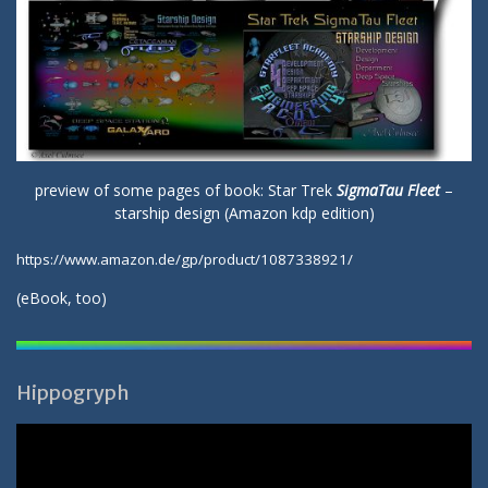
preview of some pages of book: Star Trek
SigmaTau Fleet
–
starship design (Amazon kdp edition)
https://www.amazon.de/gp/product/1087338921/
(
eBook
, too)
Hippogryph
Video-
Player