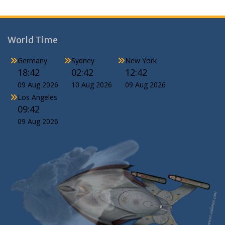
World Time
Germany
Sydney
New York
18:42
02:42
12:42
09 Aug 2026
10 Aug 2026
09 Aug 2026
Los Angeles
09:42
09 Aug 2026