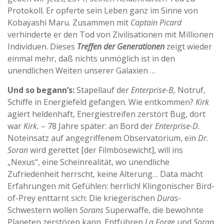
Protokoll. Er opferte sein Leben ganz im Sinne von
Kobayashi Maru. Zusammen mit
Captain Picard
verhinderte er den Tod von Zivilisationen mit Millionen
Individuen. Dieses
Treffen der Generationen
zeigt wieder
einmal mehr, daß nichts unmöglich ist in den
unendlichen Weiten unserer Galaxien …
Und so begann’s:
Stapellauf der
Enterprise-B,
Notruf,
Schiffe in Energiefeld gefangen. Wie entkommen?
Kirk
agiert heldenhaft, Energiestreifen zerstört Bug, dort
war
Kirk.
– 78 Jahre später: an Bord der
Enterprise-D.
Noteinsatz auf angegriffenem Observatorium, ein
Dr.
Soran
wird gerettet [der Filmbösewicht], will ins
„Nexus“, eine Scheinrealität, wo unendliche
Zufriedenheit herrscht, keine Alterung… Data macht
Erfahrungen mit Gefühlen: herrlich! Klingonischer Bird-
of-Prey enttarnt sich: Die kriegerischen
Duras
-
Schwestern wollen
Sorans
Superwaffe, die bewohnte
Planeten zerstören kann. Entführen
La Forge
und
Soran
.