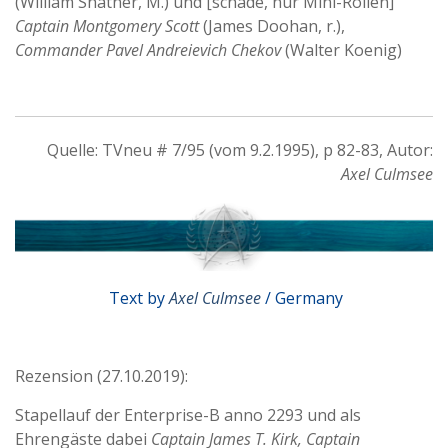
(William Shatner, M.) und [schade, nur Mini-Rollen]
Captain Montgomery Scott
(James Doohan, r.),
Commander Pavel Andreievich Chekov
(Walter Koenig)
Quelle: TVneu # 7/95 (vom 9.2.1995), p 82-83, Autor:
Axel Culmsee
Text by
Axel Culmsee
/ Germany
Rezension (27.10.2019):
Stapellauf der Enterprise-B anno 2293 und als
Ehrengäste dabei
Captain James T. Kirk, Captain