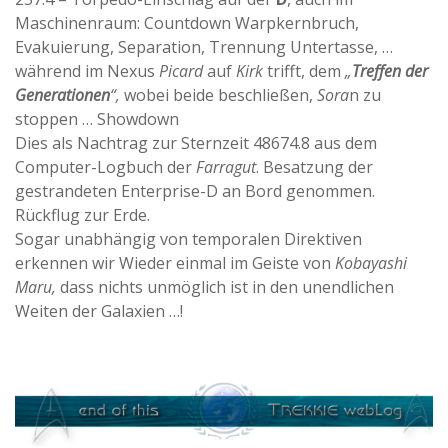
Maschinenraum: Countdown Warpkernbruch,
Evakuierung, Separation, Trennung Untertasse, …
während im Nexus
Picard
auf
Kirk
trifft, dem
„
Treffen der
Generationen
“,
wobei beide beschließen,
Sora
n zu
stoppen … Showdown
Dies als Nachtrag zur Sternzeit 48674.8 aus dem
Computer-Logbuch der
Farragut
. Besatzung der
gestrandeten Enterprise-D an Bord genommen.
Rückflug zur Erde.
Sogar unabhängig von temporalen Direktiven
erkennen wir Wieder einmal im Geiste von
Kobayashi
Maru,
dass nichts unmöglich ist in den unendlichen
Weiten der Galaxien …!