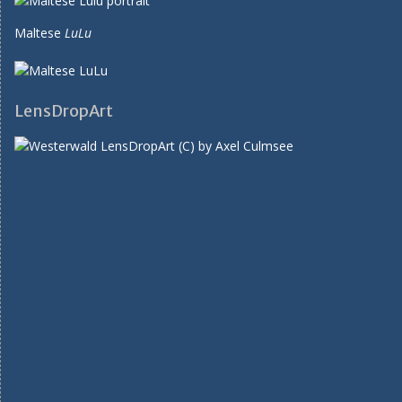
Maltese
LuLu
LensDropArt