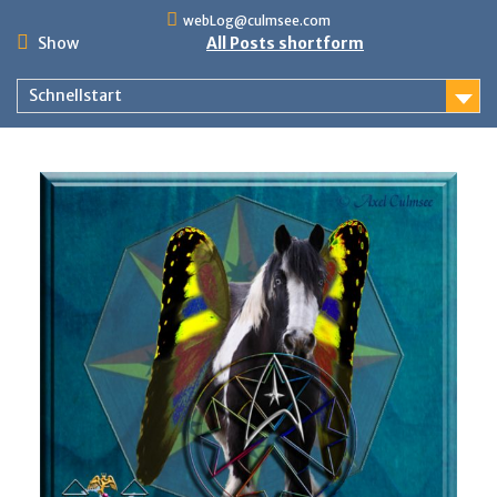
Skip
webLog@culmsee.com
to
Show
All Posts shortform
content
Schnellstart