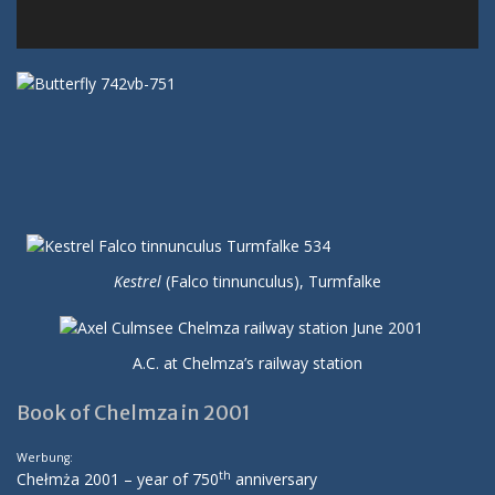
Kestrel
(Falco tinnunculus), Turmfalke
A.C. at Chelmza’s railway station
Book of Chelmza in 2001
Werbung:
th
Chełmża 2001 – year of 750
anniversary