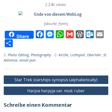
2.246 views
[sbscrbr_form]
F
M
W
G
W
O
E
Share
ac
e
h
m
or
ut
m
T
e
ss
at
ai
d
lo
ai
ei
Photo Editing
,
Photography
Kirche
,
Lichtspiel
,
Oberlahr
,
St.
b
e
s
l
Pr
o
l
le
Antonius
,
visual pun
o
n
A
e
k.
n
o
g
p
ss
c
Beitragsnavigation
k
er
p
o
Star Trek starships synopsis (alphabetically)
m
Harpia harpyja var. mod. ruber
Schreibe einen Kommentar