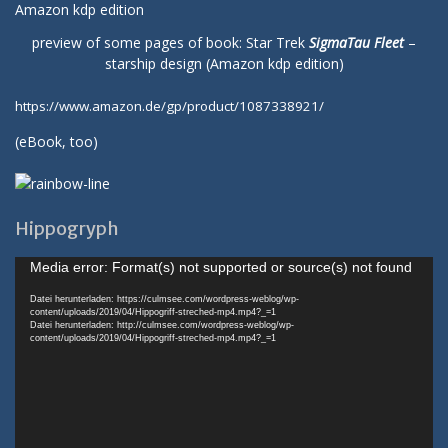
preview of some pages of book: Star Trek
SigmaTau Fleet
–
starship design (Amazon kdp edition)
https://www.amazon.de/gp/product/1087338921/
(
eBook
, too)
Hippogryph
Video-
Media error: Format(s) not supported or source(s) not found
Player
Datei herunterladen: https://culmsee.com/wordpress-weblog/wp-
content/uploads/2019/04/Hippogriff-streched-mp4.mp4?_=1
Datei herunterladen: http://culmsee.com/wordpress-weblog/wp-
content/uploads/2019/04/Hippogriff-streched-mp4.mp4?_=1