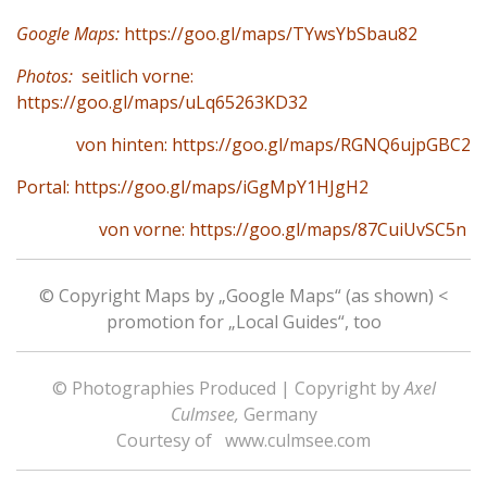
Google Maps:
https://goo.gl/maps/TYwsYbSbau82
Photos:
seitlich vorne:
https://goo.gl/maps/uLq65263KD32
von hinten:
https://goo.gl/maps/RGNQ6ujpGBC2
Portal:
https://goo.gl/maps/iGgMpY1HJgH2
von vorne:
https://goo.gl/maps/87CuiUvSC5n
© Copyright Maps by „Google Maps“ (as shown) <
promotion for „Local Guides“, too
© Photographies Produced | Copyright by
Axel
Culmsee,
Germany
Courtesy of
www.culmsee.com