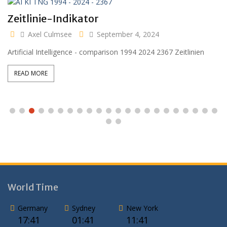
Clara 47 months
Axel Culmsee
April 13, 2024
Aussidor Clara inmitten Frühling unter Obstbaumblüte
READ MORE
World Time
Germany
Sydney
New York
17:41
01:41
11:41