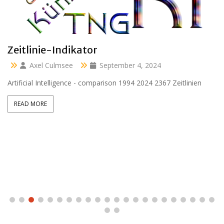
Clara 47 months
Axel Culmsee
April 13, 2024
Aussidor Clara inmitten Frühling unter Obstbaumblüte
READ MORE