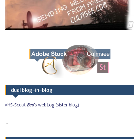
dual blog-in-blog
VHS-Scout
Beo
’s webLog (sister blog)
…