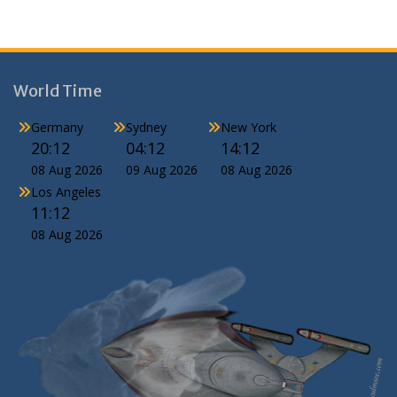
World Time
Germany
Sydney
New York
20:12
04:12
14:12
08 Aug 2026
09 Aug 2026
08 Aug 2026
Los Angeles
11:12
08 Aug 2026