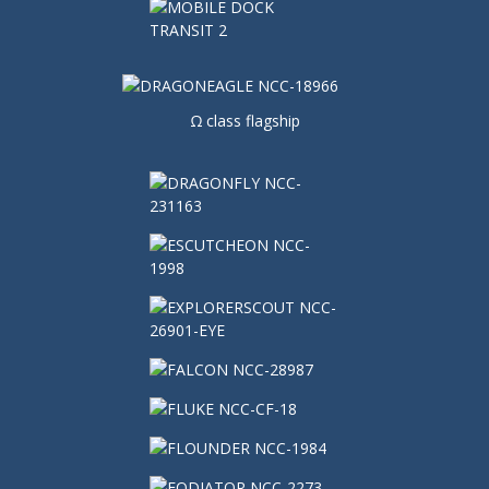
Ω class flagship