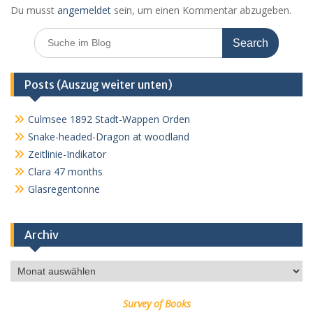
o
g
p
ss
c
Du musst
angemeldet
sein, um einen Kommentar abzugeben.
k
er
p
o
Search
m
for:
Posts (Auszug weiter unten)
Culmsee 1892 Stadt-Wappen Orden
Snake-headed-Dragon at woodland
Zeitlinie-Indikator
Clara 47 months
Glasregentonne
Archiv
Archiv
Survey of Books