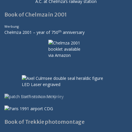
A.C. at Chelmza’s railway station
Book of Chelmza in 2001
Werbung:
th
Chełmża 2001 – year of 750
anniversary
Book of Trekkie photomontage