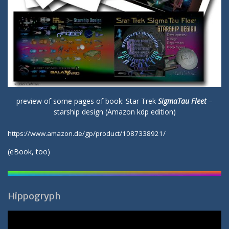
preview of some pages of book: Star Trek
SigmaTau Fleet
–
starship design (Amazon kdp edition)
https://www.amazon.de/gp/product/1087338921/
(
eBook
, too)
Hippogryph
Video-
Player