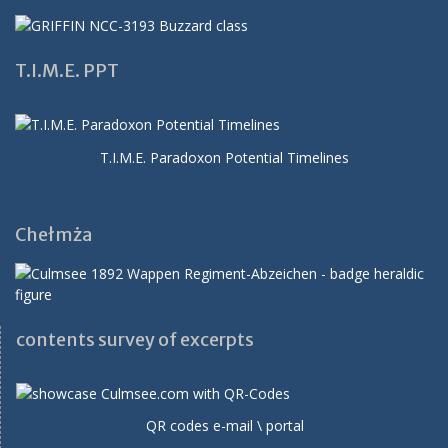
T.I.M.E. PPT
T.I.M.E. Paradoxon Potential Timelines
Chełmża
contents survey of excerpts
QR codes e-mail \ portal