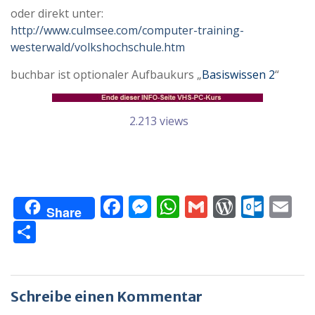
oder direkt unter:
http://www.culmsee.com/computer-training-
westerwald/volkshochschule.htm
buchbar ist optionaler Aufbaukurs „
Basiswissen 2
“
2.213 views
F
M
W
G
W
O
E
Share
ac
e
h
m
or
ut
m
T
e
ss
at
ai
d
lo
ai
ei
b
e
s
l
Pr
o
l
le
o
n
A
e
k.
n
Schreibe einen Kommentar