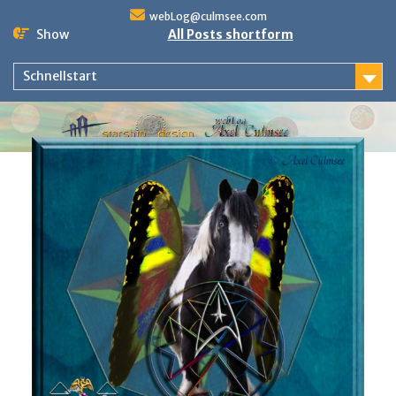
Skip
webLog@culmsee.com
to
Show
All Posts shortform
content
Schnellstart