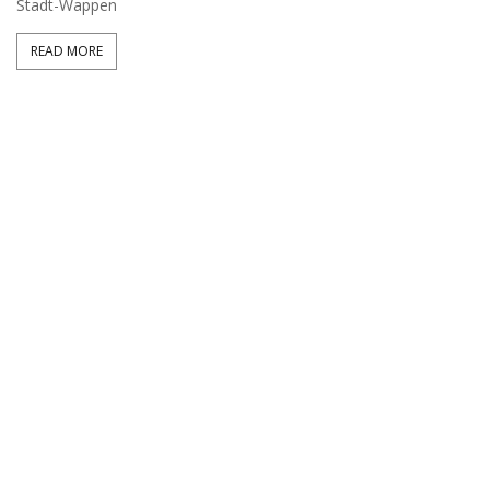
Stadt-Wappen
READ MORE
S
Bi