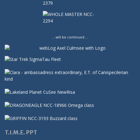
… will be continued …
T.I.M.E. PPT