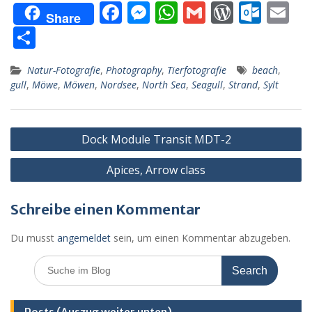
F
M
W
G
W
O
E
Share
ac
e
h
m
or
ut
m
T
e
ss
at
ai
d
lo
ai
ei
Natur-Fotografie
,
Photography
,
Tierfotografie
beach
,
b
e
s
l
Pr
o
l
le
gull
,
Möwe
,
Möwen
,
Nordsee
,
North Sea
,
Seagull
,
Strand
,
Sylt
o
n
A
e
k.
n
o
g
p
ss
c
Beitragsnavigation
k
er
p
o
Dock Module Transit MDT-2
m
Apices, Arrow class
Schreibe einen Kommentar
Du musst
angemeldet
sein, um einen Kommentar abzugeben.
Search
for: