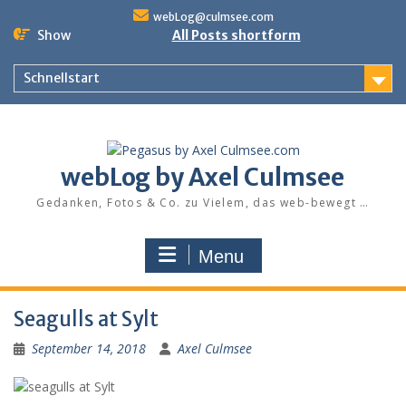
Skip
webLog@culmsee.com
to
Show
All Posts shortform
content
Schnellstart
webLog by Axel Culmsee
Gedanken, Fotos & Co. zu Vielem, das web-bewegt …
Menu
Seagulls at Sylt
September 14, 2018
Axel Culmsee