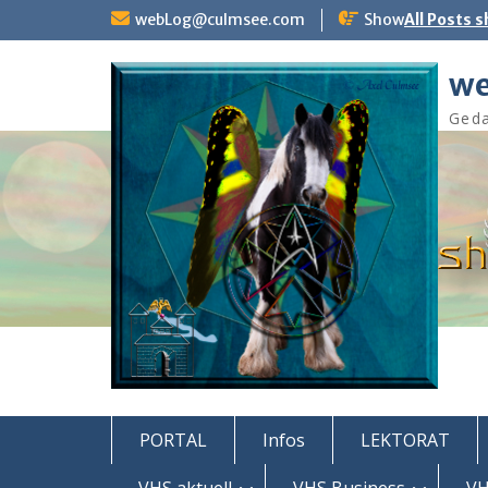
Skip
webLog@culmsee.com
Show
All Posts 
to
content
we
Geda
PORTAL
Infos
LEKTORAT