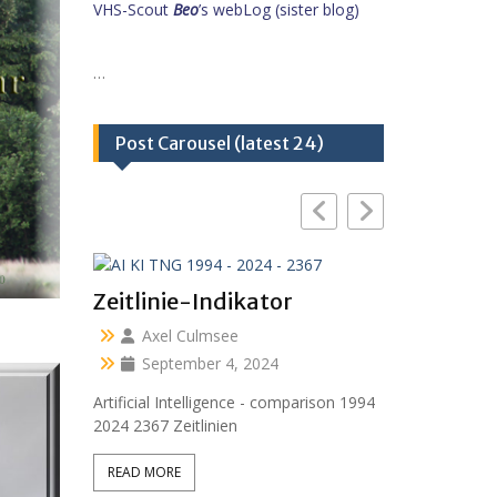
VHS-Scout
Beo
’s webLog (sister blog)
…
Post Carousel (latest 24)
ikator
e
, 2024
nce - comparison 1994
n