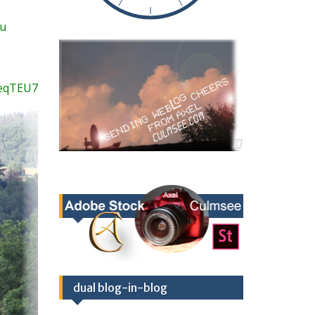
eu
ueqTEU7
dual blog-in-blog