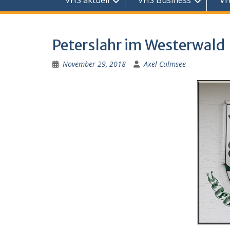
VHS aktuell
VHS Business
VH
Peterslahr im Westerwald
November 29, 2018
Axel Culmsee