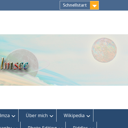
Schnellstart
lmza
Über mich
Wikipedia