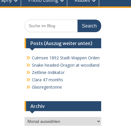
raphy
Photo Editing
Riddles
Search
for:
Posts (Auszug weiter unten)
Culmsee 1892 Stadt-Wappen Orden
Snake-headed-Dragon at woodland
Zeitlinie-Indikator
Clara 47 months
Glasregentonne
Archiv
Archiv