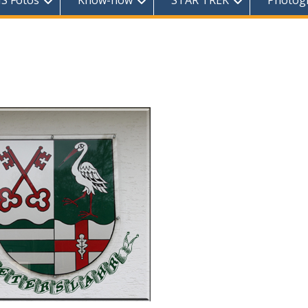
S Fotos
Know-how
STAR TREK
Photog