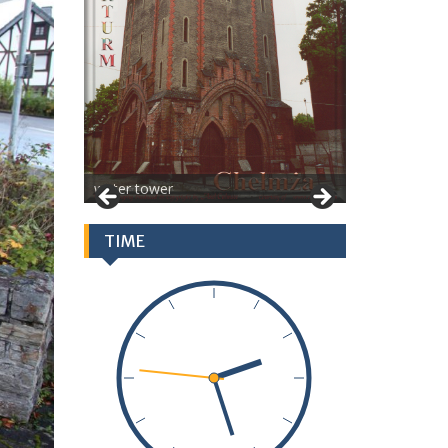
water tower
TIME