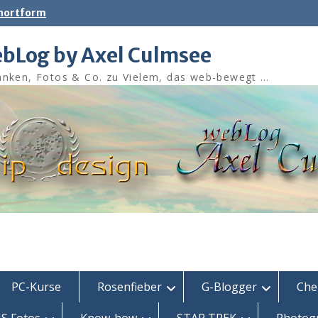
shortform
bLog by Axel Culmsee
nken, Fotos & Co. zu Vielem, das web-bewegt …
PC-Kurse
Rosenfieber
G-Blogger
Che