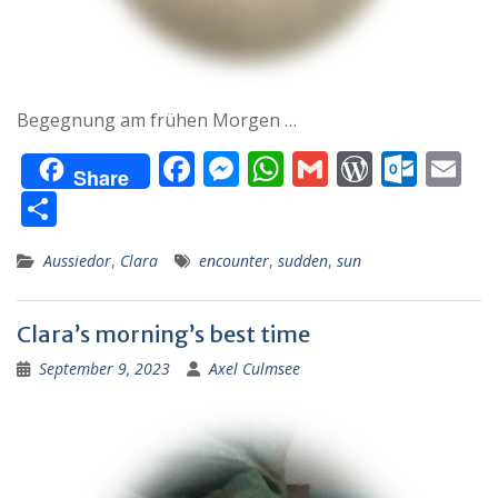
Begegnung am frühen Morgen …
F
M
W
G
W
O
E
Share
ac
e
h
m
or
ut
m
T
e
ss
at
ai
d
lo
ai
ei
Aussiedor
,
Clara
encounter
,
sudden
,
sun
b
e
s
l
Pr
o
l
le
o
n
A
e
k.
n
Clara’s morning’s best time
o
g
p
ss
c
September 9, 2023
k
Axel Culmsee
er
p
o
m