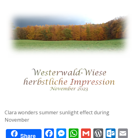
Clara wonders summer sunlight effect during
November
F
M
W
G
W
O
E
Share