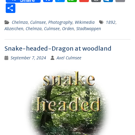
ac
e
h
m
or
ut
m
T
e
ss
at
ai
d
lo
ai
ei
Chelmza
,
Culmsee
,
Photography
,
Wikimedia
1892
,
b
e
s
l
Pr
o
l
le
Abzeichen
,
Chelmza
,
Culmsee
,
Orden
,
Stadtwappen
o
n
A
e
k.
n
o
g
p
ss
c
Snake-headed-Dragon at woodland
k
er
p
o
September 7, 2024
Axel Culmsee
m