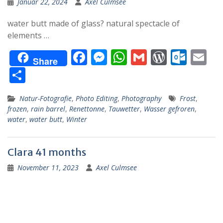
Januar 22, 2024
Axel Culmsee
m
water butt made of glass? natural spectacle of
elements …
F
M
W
G
W
O
E
Share
ac
e
h
m
or
ut
m
T
e
ss
at
ai
d
lo
ai
ei
Natur-Fotografie
,
Photo Editing
,
Photography
Frost
,
b
e
s
l
Pr
o
l
le
frozen
,
rain barrel
,
Renettonne
,
Tauwetter
,
Wasser gefroren
,
o
n
A
e
k.
n
water
,
water butt
,
Winter
o
g
p
ss
c
k
er
p
o
Clara 41 months
m
November 11, 2023
Axel Culmsee