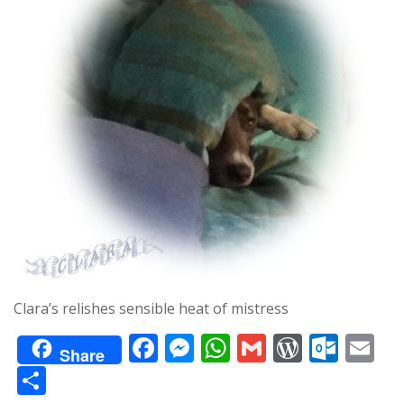
Clara’s relishes sensible heat of mistress
F
M
W
G
W
O
E
Share
ac
e
h
m
or
ut
m
T