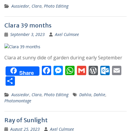
e
ss
at
ai
d
lo
ai
ei
Aussiedor
,
Clara
,
Photo Editing
b
e
s
l
Pr
o
l
le
o
n
A
e
k.
n
Clara 39 months
o
g
p
ss
c
September 3, 2023
k
Axel Culmsee
er
p
o
m
Clara at sunny dide of garden during early September
F
M
W
G
W
O
E
Share
ac
e
h
m
or
ut
m
T
e
ss
at
ai
d
lo
ai
ei
Aussiedor
,
Clara
,
Photo Editing
Dahlia
,
Dahlie
,
b
e
s
l
Pr
o
l
le
Photomontage
o
n
A
e
k.
n
o
g
p
ss
c
Ray of Sunlight
k
er
p
o
August 25, 2023
Axel Culmsee