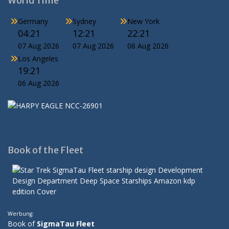
World Time
Germany
Sydney
New York
04:21
12:21
22:21
07 Aug 2026
07 Aug 2026
06 Aug 2026
Los Angeles
19:21
06 Aug 2026
Book of the Fleet
Werbung:
Book of
SigmaTau Fleet