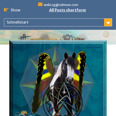
Skip
webLog@culmsee.com
to
Show
All Posts shortform
content
Schnellstart