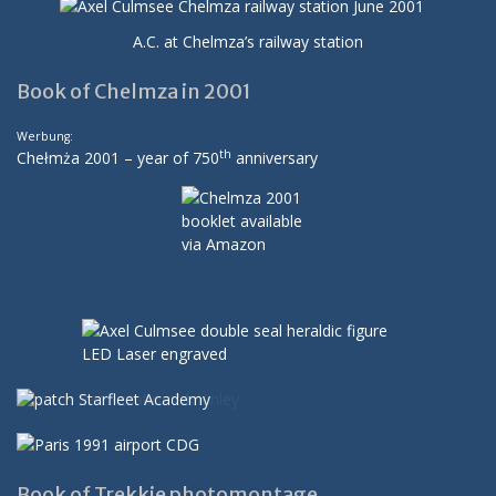
A.C. at Chelmza’s railway station
Book of Chelmza in 2001
Werbung:
th
Chełmża 2001 – year of 750
anniversary
Book of Trekkie photomontage