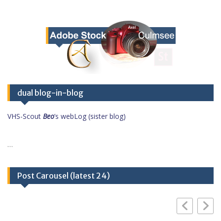
dual blog-in-blog
VHS-Scout
Beo
’s webLog (sister blog)
…
Post Carousel (latest 24)