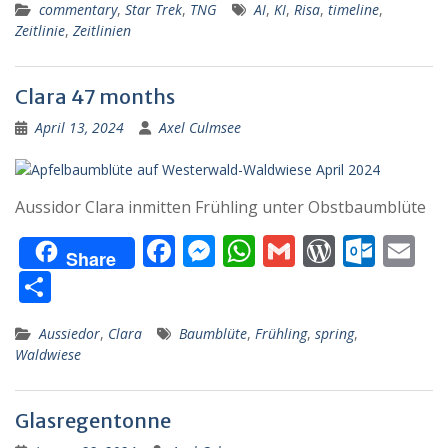
commentary
,
Star Trek
,
TNG
AI
,
KI
,
Risa
,
timeline
,
b
e
s
l
Pr
o
l
le
Zeitlinie
,
Zeitlinien
o
n
A
e
k.
n
o
g
p
ss
c
Clara 47 months
k
er
p
o
April 13, 2024
Axel Culmsee
m
Aussidor Clara inmitten Frühling unter Obstbaumblüte
F
M
W
G
W
O
E
Share
ac
e
h
m
or
ut
m
T
e
ss
at
ai
d
lo
ai
ei
Aussiedor
,
Clara
Baumblüte
,
Frühling
,
spring
,
b
e
s
l
Pr
o
l
le
Waldwiese
o
n
A
e
k.
n
o
g
p
ss
c
Glasregentonne
k
er
p
o