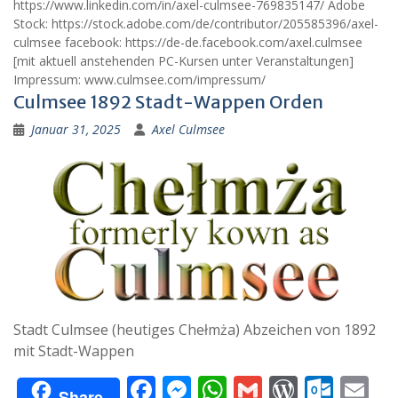
https://www.linkedin.com/in/axel-culmsee-769835147/ Adobe
Stock: https://stock.adobe.com/de/contributor/205585396/axel-
culmsee facebook: https://de-de.facebook.com/axel.culmsee
[mit aktuell anstehenden PC-Kursen unter Veranstaltungen]
Impressum: www.culmsee.com/impressum/
Culmsee 1892 Stadt-Wappen Orden
Januar 31, 2025
Axel Culmsee
Stadt Culmsee (heutiges Chełmża) Abzeichen von 1892
mit Stadt-Wappen
F
M
W
G
W
O
E
Share